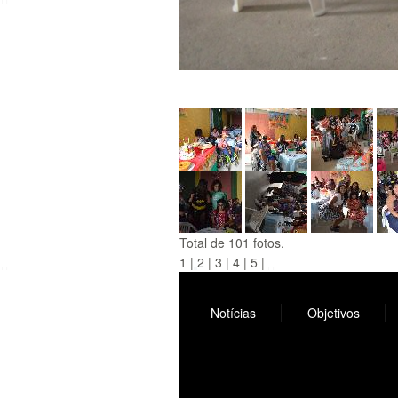
Total de 101 fotos.
1
|
2
|
3
|
4
|
5
|
Notícias
Objetivos