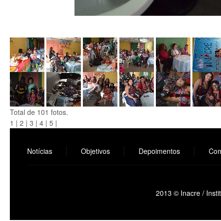
Total de 101 fotos.
1
|
2
|
3
|
4
|
5
|
Notícias
Objetivos
Depoimentos
Com
2013 © Inacre / Inst