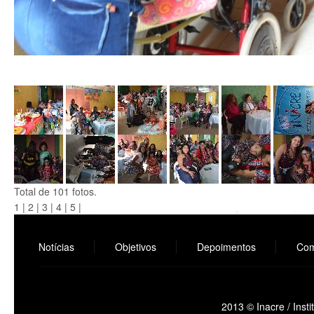
Total de 101 fotos.
1
|
2
|
3
|
4
|
5
|
Notícias
Objetivos
Depoimentos
Com
2013 © Inacre / Inst